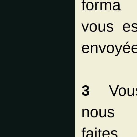
forma
vous es
envoyée
3
Vou
nous
faites