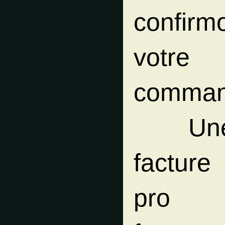
confirm
votre
comman
Un
facture
pro