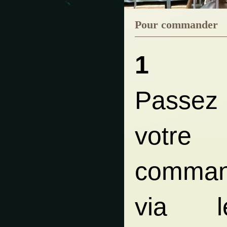
Pour commander
1
Passez
votre
comma
via l